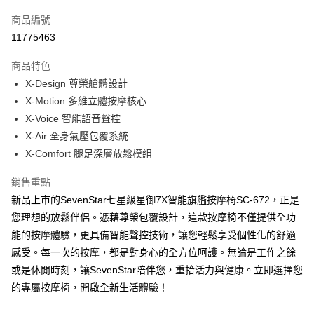
信用卡一次付款
商品編號
信用卡分期付款
11775463
3 期 0 利率 每期
NT$25,633
21家銀行
商品特色
6 期 0 利率 每期
NT$12,816
21家銀行
合作金庫商業銀行
第一商業銀行
X-Design 尊榮艙體設計
華南商業銀行
彰化商業銀行
12 期 0 利率 每期
NT$6,408
21家銀行
合作金庫商業銀行
第一商業銀行
X-Motion 多維立體按摩核心
上海商業儲蓄銀行
台北富邦商業銀行
華南商業銀行
彰化商業銀行
24 期 0 利率 每期
NT$3,204
20家銀行
合作金庫商業銀行
第一商業銀行
國泰世華商業銀行
兆豐國際商業銀行
X-Voice 智能語音聲控
上海商業儲蓄銀行
台北富邦商業銀行
華南商業銀行
彰化商業銀行
臺灣中小企業銀行
台中商業銀行
合作金庫商業銀行
第一商業銀行
X-Air 全身氣壓包覆系統
LINE Pay
國泰世華商業銀行
兆豐國際商業銀行
上海商業儲蓄銀行
台北富邦商業銀行
匯豐（台灣）商業銀行
華泰商業銀行
華南商業銀行
彰化商業銀行
臺灣中小企業銀行
台中商業銀行
X-Comfort 腿足深層放鬆模組
國泰世華商業銀行
兆豐國際商業銀行
聯邦商業銀行
遠東國際商業銀行
Apple Pay
上海商業儲蓄銀行
台北富邦商業銀行
匯豐（台灣）商業銀行
華泰商業銀行
臺灣中小企業銀行
台中商業銀行
元大商業銀行
永豐商業銀行
兆豐國際商業銀行
臺灣中小企業銀行
銷售重點
聯邦商業銀行
遠東國際商業銀行
匯豐（台灣）商業銀行
華泰商業銀行
街口支付
玉山商業銀行
星展（台灣）商業銀行
台中商業銀行
匯豐（台灣）商業銀行
元大商業銀行
永豐商業銀行
新品上市的SevenStar七星級星御7X智能旗艦按摩椅SC-672，正是
聯邦商業銀行
遠東國際商業銀行
台新國際商業銀行
中國信託商業銀行
華泰商業銀行
聯邦商業銀行
玉山商業銀行
星展（台灣）商業銀行
悠遊付
您理想的放鬆伴侶。憑藉尊榮包覆設計，這款按摩椅不僅提供全功
元大商業銀行
永豐商業銀行
台灣樂天信用卡公司
遠東國際商業銀行
元大商業銀行
台新國際商業銀行
中國信託商業銀行
玉山商業銀行
星展（台灣）商業銀行
能的按摩體驗，更具備智能聲控技術，讓您輕鬆享受個性化的舒適
永豐商業銀行
玉山商業銀行
台灣樂天信用卡公司
Google Pay
台新國際商業銀行
中國信託商業銀行
感受。每一次的按摩，都是對身心的全方位呵護。無論是工作之餘
星展（台灣）商業銀行
台新國際商業銀行
台灣樂天信用卡公司
中國信託商業銀行
台灣樂天信用卡公司
全盈+PAY
或是休閒時刻，讓SevenStar陪伴您，重拾活力與健康。立即選擇您
的專屬按摩椅，開啟全新生活體驗！
大哥付你分期
相關說明