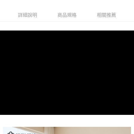
【大哥付你分期使用說明】
AFTEE先享後付
1.本服務由台灣大哥大提供，台灣大哥大用戶可立即使用無須另外申請。
詳細說明
商品規格
相關推薦
2.付款方式選擇「大哥付你分期」，訂單成立後會自動跳轉到大哥付的交易
相關說明
流程，驗證手機門號後，選擇欲分期的期數、繳款截止日，確認付款後即完
【關於「AFTEE先享後付」】
成交易。
ATM付款
AFTEE先享後付是「在收到商品之後才付款」的支付方式。 讓您購物簡單
3.實際核准額度、可分期數及費用金額請依後續交易確認頁面所載為準。
便利好安心！
4.訂單成立30分鐘內，如未前往確認交易或遇審核未通過，訂單將自動取
１．簡單：不需註冊會員、不需綁卡、不需儲值。
運送方式
消。如遇「轉專審核」未通過狀況，表示未達大哥付你分期系統評分，恕無
２．便利：只要手機號碼，簡訊認證，即可結帳。
法說明評估內容。
３．安心：先確認商品／服務後，再付款。
宅配(或其他選項)
【繳款方式說明】
1.分期款項不併入電信帳單，「大哥付你分期」於每月結算日後寄送繳費提
免運費
【「AFTEE先享後付」結帳流程】
醒簡訊。
１．於結帳方式選擇「AFTEE先享後付」後，將跳轉至「AFTEE先享後付」
2.透過簡訊連結打開帳單後，可選擇「超商條碼／台灣大直營門市／銀行轉
廠商自行運送
結帳頁面，進行簡訊認證並確認金額後，即可完成結帳。
帳／街口支付／iPASS MONEY」等通路繳費。
２．訂單成立數日內，您將收到繳費通知簡訊。
免運費
３．收到繳費通知簡訊後14天內，點擊此簡訊中的連結，可透過四大超商／
【注意事項】
ATM／網路銀行／等多元方式進行付款，方視為交易完成。
1.本服務係由「台灣大哥大股份有限公司」（以下簡稱本公司）所提供，讓
※ 請注意：結帳手續完成當下不需立刻繳費，但若您需要取消訂單，請聯絡
用戶於交易時，得透過本服務購買商品或服務，並由商店將買賣／分期付款
購買商品的店家。未經商家同意取消之訂單仍視為有效，需透過AFTEE先享
買賣價金債權讓與本公司後，依約使用本公司帳單繳交帳款。
後付繳納相關費用。
2.基於同意付款使用「大哥付你分期」之契約關係目的，商店將以您的個人
※ 交易是否成功請以「AFTEE先享後付 」之結帳頁面顯示為準，若有關於
資料（包含姓名、電話或地址）提供予台灣大哥大進項蒐集、處理及利用，
是否繳費成功／繳費後需取消欲退款等相關疑問，請聯繫「AFTEE先享後付
由本公司與您本人進行分期帳單所需資料之確認、核對及更正。
客戶支援中心」
https://netprotections.freshdesk.com/support/home
3.完整用戶服務條款，請詳閱以下連結：
https://oppay.tw/userRule
【注意事項】