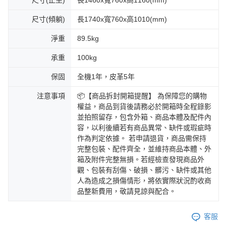
尺寸(傾躺)
長1740x寬760x高1010(mm)
淨重
89.5kg
承重
100kg
保固
全機1年，皮革5年
注意事項
📦【商品拆封開箱提醒】 為保障您的購物
權益，商品到貨後請務必於開箱時全程錄影
並拍照留存，包含外箱、商品本體及配件內
容，以利後續若有商品異常、缺件或瑕疵時
作為判定依據。 若申請退貨，商品需保持
完整包裝、配件齊全，並維持商品本體、外
箱及附件完整無損。若經檢查發現商品外
觀、包裝有刮傷、破損、髒污、缺件或其他
人為造成之損傷情形，將依實際狀況酌收商
品整新費用，敬請見諒與配合。
客服