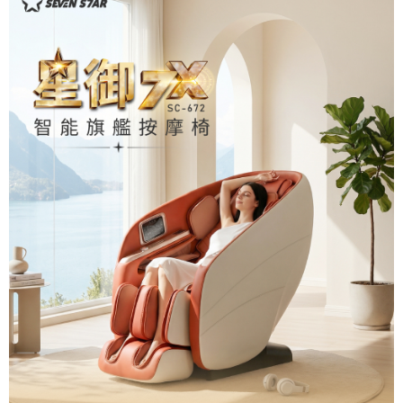
１．透過由恩沛科技股份有限公司提供之「AFTEE先享後付」服務完成之交
易，需依本服務之必要範圍內提供個人資料，並將交易相關給付款項請求債
權轉讓予恩沛科技股份有限公司。
２．關於個人資料處理事宜，請瀏覽以下網址：
https://aftee.tw/terms/#terms3
３．未成年的使用者請事先徵得法定代理人或監護人之同意方可使用
「AFTEE先享後付」，若未經同意申辦者引起之損失，本公司不負相關責
任。
４．使用「AFTEE先享後付」時，將依據個別帳號之用戶狀況，依本公司即
時審查核予不同之上限額度；若仍有額度不足之情形，本公司將視審查結果
請求用戶進行身份認證。
５．嚴禁一人註冊多個帳號或使用他人資訊註冊。若發現惡意使用之情形，
恩沛科技股份有限公司將有權停止該用戶之使用額度並採取法律行動。