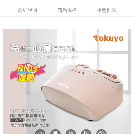
【大哥付你分期使用說明】
AFTEE先享後付
詳細說明
商品規格
相關推薦
1.本服務由台灣大哥大提供，台灣大哥大用戶可立即使用無須另外申請。
2.付款方式選擇「大哥付你分期」，訂單成立後會自動跳轉到大哥付的交易
相關說明
流程，驗證手機門號後，選擇欲分期的期數、繳款截止日，確認付款後即完
【關於「AFTEE先享後付」】
成交易。
ATM付款
AFTEE先享後付是「在收到商品之後才付款」的支付方式。 讓您購物簡單
3.實際核准額度、可分期數及費用金額請依後續交易確認頁面所載為準。
便利好安心！
4.訂單成立30分鐘內，如未前往確認交易或遇審核未通過，訂單將自動取
１．簡單：不需註冊會員、不需綁卡、不需儲值。
運送方式
消。如遇「轉專審核」未通過狀況，表示未達大哥付你分期系統評分，恕無
２．便利：只要手機號碼，簡訊認證，即可結帳。
法說明評估內容。
３．安心：先確認商品／服務後，再付款。
宅配(或其他選項)
【繳款方式說明】
1.分期款項不併入電信帳單，「大哥付你分期」於每月結算日後寄送繳費提
免運費
【「AFTEE先享後付」結帳流程】
醒簡訊。
１．於結帳方式選擇「AFTEE先享後付」後，將跳轉至「AFTEE先享後付」
2.透過簡訊連結打開帳單後，可選擇「超商條碼／台灣大直營門市／銀行轉
廠商自行運送
結帳頁面，進行簡訊認證並確認金額後，即可完成結帳。
帳／街口支付／iPASS MONEY」等通路繳費。
２．訂單成立數日內，您將收到繳費通知簡訊。
免運費
３．收到繳費通知簡訊後14天內，點擊此簡訊中的連結，可透過四大超商／
【注意事項】
ATM／網路銀行／等多元方式進行付款，方視為交易完成。
宅配
1.本服務係由「台灣大哥大股份有限公司」（以下簡稱本公司）所提供，讓
※ 請注意：結帳手續完成當下不需立刻繳費，但若您需要取消訂單，請聯絡
用戶於交易時，得透過本服務購買商品或服務，並由商店將買賣／分期付款
免運費
購買商品的店家。未經商家同意取消之訂單仍視為有效，需透過AFTEE先享
買賣價金債權讓與本公司後，依約使用本公司帳單繳交帳款。
後付繳納相關費用。
2.基於同意付款使用「大哥付你分期」之契約關係目的，商店將以您的個人
※ 交易是否成功請以「AFTEE先享後付 」之結帳頁面顯示為準，若有關於
資料（包含姓名、電話或地址）提供予台灣大哥大進項蒐集、處理及利用，
是否繳費成功／繳費後需取消欲退款等相關疑問，請聯繫「AFTEE先享後付
由本公司與您本人進行分期帳單所需資料之確認、核對及更正。
客戶支援中心」
https://netprotections.freshdesk.com/support/home
3.完整用戶服務條款，請詳閱以下連結：
https://oppay.tw/userRule
【注意事項】