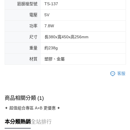
筋膜槍型號
TS-137
電壓
5V
功率
7.8W
尺寸
長380x寬450x高256mm
重量
約238g
材質
塑膠、金屬
客服
商品相關分類 (1)
✦ 超值組合專區 A+B 更優惠 ✦
本分類熱銷
全站排行